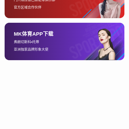
例如，与全球知名的体育赛事组织合作，能够让平台获取独家
赛事版权，吸引更多的用户流量；与科技公司合作，能够提升
平台的技术能力，例如增强现实（AR）和虚拟现实（VR）的
应用，提供更加沉浸式的观赛体验；与娱乐产业合作，能够通
过明星代言、赛事娱乐化等方式，提升平台的品牌影响力。
全球化布局则是平台扩展市场、提升竞争力的重要战略。随着
全球体育娱乐市场的不断扩展，数字体育平台需要逐步渗透到
各个区域市场，提供本地化的内容与服务。这不仅有助于平台
实现全球化的收入增长，还能够通过跨国合作，提升平台在全
球范围内的影响力。
球速体育
4、实践案例与战略实施
在实际运营中，如何将上述战略落地并付诸实践，是一个复杂
的过程。首先，平台需要通过精准的市场定位，明确自身在全
球市场中的独特价值。例如，选择特定的体育领域进行深耕，
提供差异化的产品服务，打造自己独特的品牌特色。