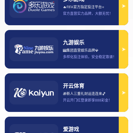
本文旨在探讨如何以爱游戏体育为中心，打造全球领先数字体
育娱乐新生态平台的战略篇章。首先，文章将通过四个方面对
这一战略进行详细阐述：首先分析数字体育娱乐行业的现状与
发展趋势，探讨以爱游戏体育为核心的优势与机遇；其次，重
点阐述如何构建数字体育娱乐平台的生态系统，包括技术创新
与内容整合；第三，讨论数字体育平台如何通过跨界合作与全
球化布局，形成竞争优势；最后，结合案例分析，探讨如何在
实际运营中有效推动这一战略的实施。文章的核心目的是通过
这些分析，展示以爱游戏体育为中心的数字体育平台战略如何
引领行业的创新与发展，创造更加多元化的娱乐体验。
1、数字体育娱乐行业现状与发展趋势
随着信息技术的快速发展，全球体育娱乐行业逐渐向数字化、
网络化转型。数字体育娱乐涵盖了在线体育赛事直播、电子竞
技、虚拟体育等多个领域，其用户群体日益庞大，市场潜力巨
大。尤其在疫情期间，数字体育娱乐的需求进一步激增，成为
人们居家娱乐的重要组成部分。
然而，数字体育娱乐行业也面临着一些挑战，例如平台内容的