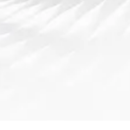
在数字经济蓬勃发展的时代背景下，全民健身正在迎来前
所未有的转型机遇。以entity["organization","星空体
育","china sports tech platform"]为代表的新型体育
服务平台，借助大数据、人工智能与云计算等前沿技术，
构建起覆盖运动管理、健康监测、内容服务与社...
阅读