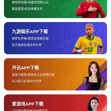
告主和合作伙伴提供有效的商业价值。
其次，内容整合是数字体育平台生态系统的关键。平台必须汇
聚全球优质的体育赛事资源，包括传统体育、电子竞技、虚拟
运动等，确保平台的内容丰富多元，满足不同用户的娱乐需
求。同时，通过与各大赛事组织、体育品牌的合作，平台能够
进一步提高内容的质量与影响力。
最后，用户社区的建设也是生态系统的重要组成部分。通过互
动功能、社交化元素的加入，平台不仅能够提升用户的活跃度
与粘性，还能通过用户的社交行为进一步推动平台的传播与扩
展。例如，用户之间可以进行比赛预测、技能对战等互动，增
强平台的社交属性，打造更加丰富的数字体育娱乐体验。
3、跨界合作与全球化布局
在数字体育娱乐平台的竞争中，单一的产品和服务已经难以满
足用户的多元化需求，跨界合作成为提升平台竞争力的有效手
段。通过与传统体育赛事、娱乐行业以及科技公司等领域的合
作，平台能够整合多方资源，打破行业壁垒，打造一个更加丰
富的娱乐生态系统。