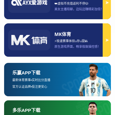
时，能够稳健控制资金和心理压力。通过本文的系统解析，玩
家不仅能够快速上手新赛事，还能在实践中不断优化策略，实
现长期盈利与持续娱乐体验。
1、赛事特点全面解析
Onbet体育全新赛事具有独特的赛事模式和玩法设计，区别于
传统体育赛事。玩家在参与之前，需要对赛事的基本规则、赛
制结构以及积分系统有清晰的认知。了解这些基本特点，有助
于在投注时避免因规则疏漏而导致的损失。
新赛事强调互动性与竞技性相结合，赛事不仅仅是单纯的比赛
结果比拼，还融入了多样化的玩法元素，例如实时比分竞猜、
赛事走势分析以及特殊赛事奖励机制。这些创新玩法为玩家提
供了更多获胜机会，同时也增加了策略制定的复杂度。
此外，赛事特点还体现在奖励体系的丰富性上。Onbet体育新
赛事通过分阶段奖励和累计积分奖励机制，鼓励玩家持续参
与。掌握赛事特点可以帮助玩家制定更具针对性的策略，从而
在多轮赛事中稳步获取收益。
2、玩法策略精细讲解