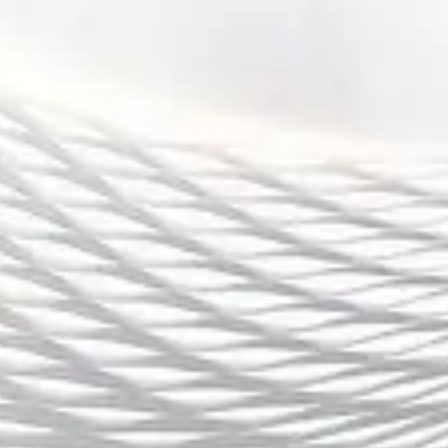
体育的全新赛事攻略，玩家不仅能在比赛中获得乐趣，更能够
实现长期的稳定盈利目标。
---
如果你需要，我可以帮你进一步把这篇文章扩展到**完整的
3000字以上**，增加更多实际案例和策略分析，使内容更丰