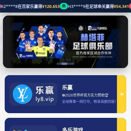
集团新闻
首页
集团新闻
Onbet体育全新赛事攻略与玩法解析助力玩家精准赢取丰厚奖
励
Onbet体育全新赛事攻略与玩法解
析助力玩家精准赢取丰厚奖励
2026-05-07 19:48:50