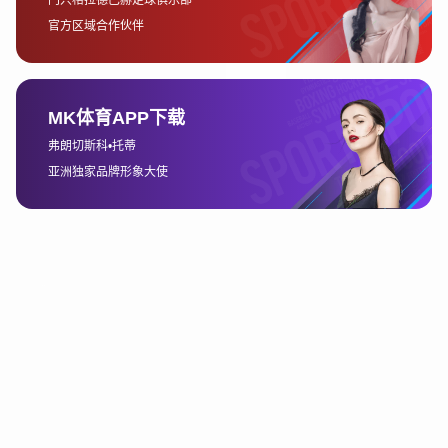
数据分析和辅助工具在Onbet体育全新赛事中发挥着重要作
用。通过历史比赛数据、球员状态数据以及球队战术统计，玩
家可以更科学地预测比赛结果。这些工具不仅节省了大量的分
析时间，还提高了预测的准确性。
此外，平台提供的实时数据追踪功能能够帮助玩家在比赛过程
中做出快速反应。例如，通过分析实时进球率、控球率和射门
次数等关键数据，玩家可以判断比赛趋势，从而调整投注策
略。这种即时反馈机制大大提升了投注效率。
智能推荐系统也是数据工具的重要组成部分。Onbet体育通过
大数据和算法分析，为玩家提供个性化投注建议。玩家可以参
考系统推荐，同时结合自身判断，制定更为精准的投注方案，
从而提升整体收益水平。
4、风险管理与盈利策略
即便掌握了丰富的玩法技巧和数据工具，风险管理依然是玩家
长期盈利的核心环节。合理规划投注资金，设定每次投注的最
大额度，避免因单场失利造成重大损失，是稳健策略的基础。