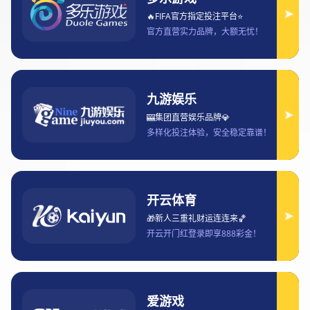
文章摘要：随着数字科技与体育产业的深度融合，体育娱乐已
经从传统的观赛模式逐渐迈向更加多元化、互动化和沉浸化的
发展阶段。升博体育凭借先进的技术实力、创新的平台理念以
及丰富的赛事运营经验，正在打造一个集赛事互动、娱乐体
验、社交交流与全民运动参与于一体的沉浸式赛事互动平台。
平台通过智能化技术赋能赛事内容，以高清直播、实时互动、
虚拟场景、数据分析以及多维度娱乐体验，为广大体育爱好者
带来前所未有的观赛感受。同时，升博体育还不断推动线上与
线下的深度结合，让体育不再只是竞技赛事，更成为一种全民
参与、全民互动、全民娱乐的新生活方式。无论是职业赛事的
激情呈现，还是大众运动的趣味参与，升博体育都在以创新姿
态引领行业升级，塑造新时代运动娱乐生态，为全民运动娱乐
新体验时代注入强劲动力。
球速体育welcome
1、科技赋能互动体验
在数字经济高速发展的背景下，体育产业正在迎来智能化转型
的新机遇。升博体育依托先进的大数据、人工智能以及云计算