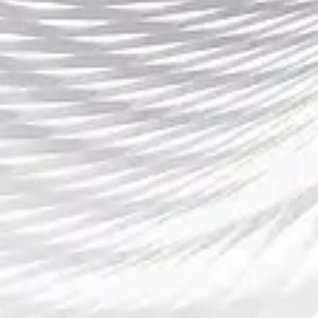
升博体育有望进一步打造更加开放、多元和智能的赛事互动生
态。届时，体育将不仅仅是一场比赛，更会成为融合科技、娱
乐、社交与文化的综合性数字体验平台，引领全民运动娱乐新
时代的发展方向。
总结：
总体来看，升博体育通过科技创新、全民互动、娱乐融合以及
前瞻布局，成功打造出一个具有时代特色的沉浸式赛事互动平
台。平台不仅满足了现代用户对体育观赛的新需求，也重新定
义了体育娱乐产业的发展模式，让体育真正走向大众化、互动
化与智能化。
展望未来，升博体育将继续以创新驱动发展，不断拓展数字体
育边界，推动全民运动娱乐体验全面升级。在科技与体育深度
融合的大趋势下，升博体育不仅是行业发展的参与者，更有望
成为新时代运动娱乐生态的重要引领者，为全球体育产业注入
更多活力与想象空间。