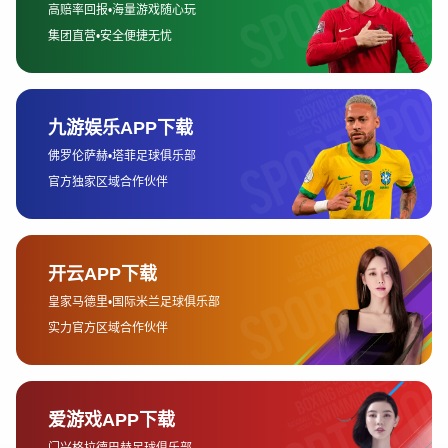
着体育产业的技术革新，也预示着未来观赛方式将进入全新的
智能互动时代。
2、全民参与运动热潮
体育的核心价值不仅在于竞技，更在于全民参与和健康生活理
念的传播。升博体育始终坚持以用户为中心，通过丰富多样的