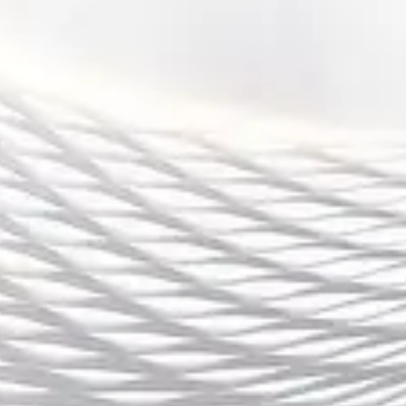
径。通过跨界合作、品牌联动以及数字营销等方式，平台实现
了体育内容与商业价值的双向提升。这样的发展模式不仅推动
了体育产业升级，也为整个行业开辟了更加广阔的发展空间。
4、引领行业未来趋势
随着互联网技术不断进步，体育产业正进入全新的数字化时
代。升博体育凭借创新理念和前瞻布局，正在逐步成为行业发
展的重要引领者。平台通过技术、内容与服务的全面升级，不
断推动体育娱乐产业向更加智能化、多元化方向迈进。
在用户体验方面，升博体育始终坚持持续创新。平台通过智能
推荐系统，根据用户兴趣精准推送赛事内容与互动活动，让每
一位用户都能够获得个性化服务体验。这种精准化运营模式不
仅提高了平台效率，也进一步增强了用户满意度。
此外，升博体育还十分重视国际化发展战略。平台不断加强与
全球体育资源的合作，引进更多国际赛事内容，并积极拓展海
外市场。通过国际化布局，升博体育不仅提升了品牌影响力，
也让更多用户能够接触到全球顶级体育赛事资源。
未来，随着人工智能、元宇宙以及数字虚拟技术的不断成熟，