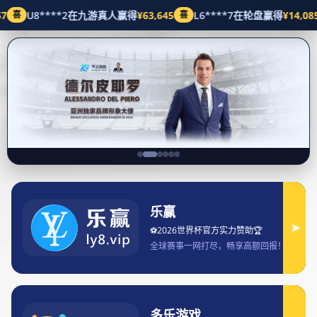
集团新闻
首页
集团新闻
金博体育引领数字化赛事新体验全面升级球迷互动与观赛热潮
时代
金博体育引领数字化赛事新体验全
面升级球迷互动与观赛热潮时代
2026-06-05 18:53:00