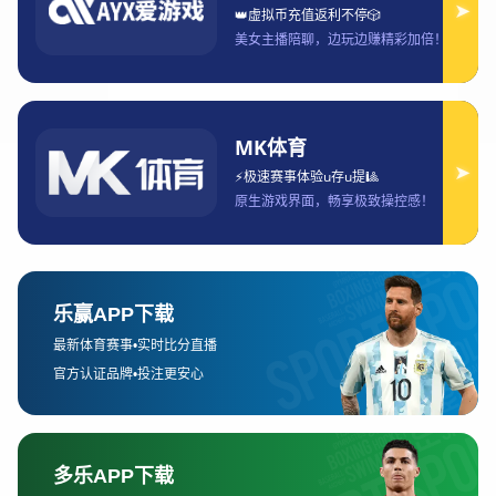
金博体育通过不断优化数字化平台，实现了赛事观看和互动体
验的全方位提升。平台界面简洁直观，操作流畅，能够满足不
同年龄层球迷的使用习惯，使观赛体验更加便捷和舒适。
在内容分发方面，金博体育采用高带宽视频传输和智能调度技
术，确保赛事直播画质清晰、延迟极低。同时，通过多终端兼
容，球迷可以随时随地观看赛事，无论是在手机、平板还是智
能电视上，都能获得流畅的体验。
平台升级不仅体现在观看端，还包括后台数据管理。金博体育
引入智能化数据分析系统，实时监控用户行为和观看偏好，从
而精准推荐内容，提升用户粘性和参与度，让每一位球迷都能
找到最感兴趣的赛事内容。
2、智能互动体验
金博体育在互动体验方面进行了深度创新，打造了虚拟竞技社
区和实时互动功能。球迷可以通过弹幕、投票和在线竞猜与其
他用户互动，形成线上观赛的社交氛围，增强观赛乐趣。
除了基础互动，金博体育还推出了AR和VR观赛模式。球迷通