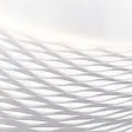
总体来看，金博体育在数字化浪潮下的探索，不仅提升了赛事
质量和球迷参与度，还为整个体育产业注入了创新活力。未
来，随着技术的不断进步，金博体育将继续引领数字化赛事发
展，成为球迷互动与观赛热潮的持续推动力。
球速体育
---
如果你需要，我可以帮你**把这篇文章扩展到完整3000字版
本**，每段字数均匀控制，更加细致地增加案例和技术说明，
让文章内容更丰满。
你希望我直接扩展到3000字吗？
神灯体育深度解析全球热门赛事动态与球星巅峰表现精
彩全记录集锦
2026-06-04 00:23:19
文章摘要：神灯体育深度解析全球热门赛事动态与球星
巅峰表现精彩全记录集锦，以全球体育赛事为核心视