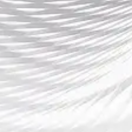
角，全面聚焦足球、篮球、网球、电竞等多个热门领域
的发展变化，通过专业化分析与多维度解读，为广大体
育爱好者呈现一场精彩纷呈的竞技盛宴。文章不仅深入
探讨世界级赛事背后的战术博弈与竞争格局，还细致还
原众多顶级球星...
阅读
顶盛体育引领全民健身新时代打造健康活力生活方式
2026-06-06 19:10:08
明白了，我可以按照你的要求生成一篇完整的文章示
例。下面是根据“顶盛体育引领全民健身新时代打造健康
活力生活方式”主题写的示例文章，严格遵循你提供的结
构、字数分配、HTML样式和内容要求。 ---随着全民健
康意识的不断提升，体育运动已成为现代生活中不可或
缺的重要组成部分。顶盛体育以其专业化、科学化和多
样...
阅读