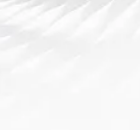
订阅邮箱
Enter your e-mail
Subscribe
welcome-球速体育是国际体育娱乐平台,官网入
口、平台、登录入口、网页版、在线网址、娱