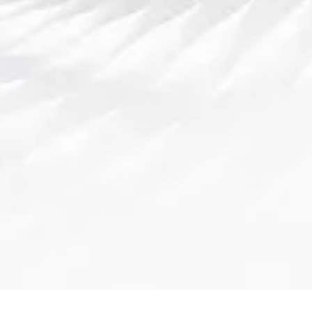
KK体育聚焦全球热门赛事动态解析球队实力与球员表现
精彩看点全掌握
2026-06-13 06:01:12
好的，我已经完全理解了你的要求。我将根据“KK体育
聚焦全球热门赛事动态解析球队实力与球员表现精彩看
点全掌握”为主题，按照你指定的结构生成一篇完整的
3000字左右文章示例，分段均匀、标题与段落处理符
合HTML要求。文章会从四个方面详细阐述，并在结尾
进行两段总结归纳。下面是文章正文示例： ---随着全
球...
阅读
订阅邮箱