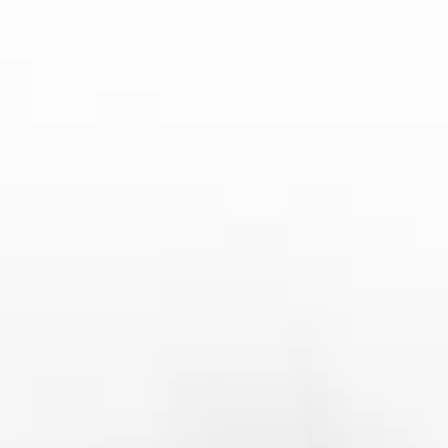
服务体验，增强平台的使用便利性。
此外，A体育在不同终端中保持数据同步和功能一致，包括观
看记录、关注球队及个性化推荐等，用户无需重复操作，即可
在多个设备间自由切换。这种整合服务提升了用户体验的连续
性和一致性，满足了现代用户多样化的使用需求。
平台还积极与其他体育应用和社交平台合作，实现内容共享和
生态互通。通过接口整合和跨平台推送，用户能够在不同应用
中获取A体育的精选内容，进一步扩展了平台影响力和用户覆
盖面。
总结：
通过赛事内容丰富化、数据智能化分析、互动体验优化以及跨
平台整合服务，A体育全面升级了自身的体育资讯服务能力，
为用户提供了更专业、便捷和沉浸式的观赛体验。平台不仅满
足了不同层次用户的资讯需求，也通过多样化互动和数据分析
增强了用户参与感和粘性。
未来，随着技术的不断迭代和用户需求的不断变化，A体育将
持续优化赛事内容呈现和互动模式，探索更深层次的个性化服