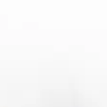
在个性化体验方面，平台通过算法推荐系统为不同用户提供定
制化内容路径，使每位用户都能获得符合自身兴趣的娱乐体
验，从而提升满意度与使用时长。
安全体系建设同样不可忽视，平台通常会引入多层身份验证机
制、数据加密技术以及实时风险监测系统，以保障用户信息安
全与使用环境稳定。