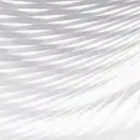
2026-06-25 07:49:26
本文以entity["company","浩瀚体育","数字体育企
业"]为核心研究对象，系统探讨数字体育生态在新一轮
科技革命与产业变革背景下的融合创新路径与战略演进
方向。文章从数字基础设施构建、技术创新驱动、产业
融合模式以及未来战略布局四个维度展开深入分析，全
面呈现数字体育从单一赛事运营向多元...
阅读
以钻石娱乐为核心的线上娱乐生态与品牌升级新趋势解
析研究报告
2026-06-26 21:17:43
本报告围绕“以钻石娱乐为核心的线上娱乐生态与品牌升
级新趋势解析研究”展开系统分析，旨在从产业结构、技
术驱动、品牌战略与用户体验等多个维度，全面呈现线
上娱乐行业在数字化转型背景下的发展路径与演进逻
辑。随着移动互联网、智能算法与沉浸式体验技术的不