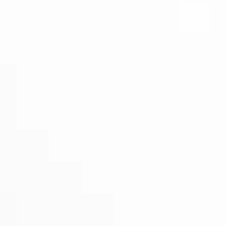
这也是影响让球
球速体育官方
中场控制能力是
队往往能够覆盖
弱。
此外，球队在定
事中尤为重要，
况。
三、赛
非洲杯赛程密集
略与体能分配直
降。
心理层面上，作
尤为明显。一旦
同时，球队在领