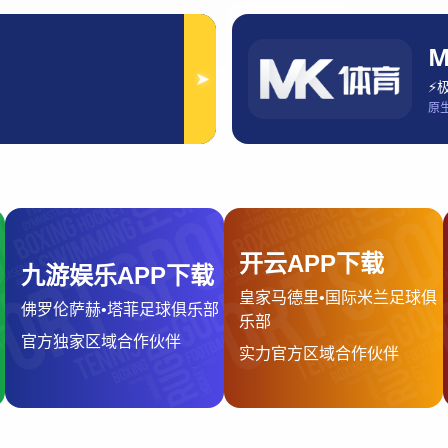
可度。盘口初盘往往结合球队世界排名、球员身价以及历史战绩
的淘汰赛表现，经常被设定为中深盘甚至深盘一方，这种结构本
的预期。
来看，塞内加尔比赛的让球调整往往与阵容消息高度相关。例如
会直接影响盘口从深盘向浅盘调整，甚至出现逆向波动。这种变
市场对进攻效率与破局能力的重新评估。