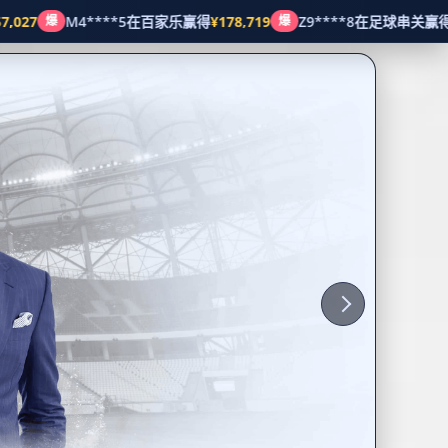
负关键因素分析
析与胜负