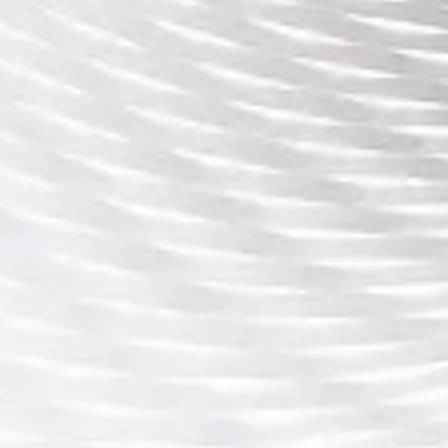
德国
2026-
本篇文章
开，
些伤
劳、旧