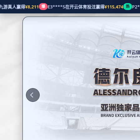
庆阳市尚职街499号
euphoric@hotmail.com
首页
集
塞内加