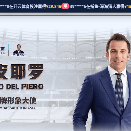
集团新闻
团新闻
塞内加尔非洲杯赛场让球深度解析与胜
尔非洲杯赛场让球深度解