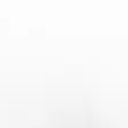
，都会直接影响最终比分是否覆盖让球盘。
力与更衣室稳定性在大赛中同样重要。非洲杯球队内部结构复杂
在无形中影响比赛执行力，进而反映在盘口结果上。
据模型与临场变量
，数据模型在预测塞内加尔比赛走势时起到越来越重要的作用，
转化率以及防守压迫指数等，都能反映球队真实表现水平，而非
，塞内加尔通常具备较高的防守稳定性，但进攻端效率波动较大
更容易出现“赢球不穿盘”或“小胜不达标”的情况。
包括红黄牌、伤病突发以及裁判尺度变化，都可能显著影响比赛
完全改变盘口逻辑，使原本的深盘优势失去参考意义。
与场地条件也会影响数据模型的预测准确性。在高温或湿热环境
，这种情况下强队优势可能被进一步压缩，从而改变盘口兑现结
加尔在非洲杯赛场的让球逻辑并非单一实力体现，而是市场预期