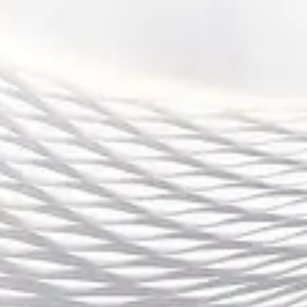
全球顶尖对决世俱杯决赛激情上演冠军归属悬念重重
2025-06-19 23:48:05
在全球足球赛事中，世俱杯作为世界足坛顶级俱乐部赛
事，一直以来备受瞩目。每年，各大洲冠军俱乐部汇聚一
堂，争夺世界足球的最终荣誉。尤其是在世俱杯决赛中，
顶尖俱乐部的对决常常充满激情与悬念，冠军归属时刻牵
动着全世界球迷的心。全球顶尖对决的世俱杯决赛，往往
是足球技术、战术、心理素质的全面比拼，而最终的冠军
归...
阅读