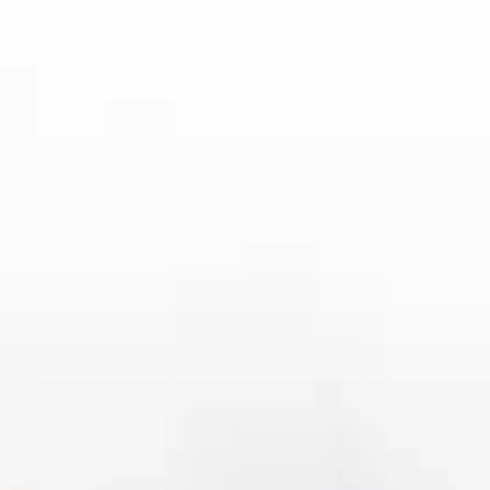
总结：
观看意甲比赛的途径日益多样化，从传统电视到网络视频平
台，再到OTT服务和社交媒体平台，球迷有了更多的选择。每
个平台都有其独特的优势，传统电视平台注重稳定和深度分
析，网络视频平台则提供了更多的灵活性和便捷性，OTT平台
和App应用则为用户提供了更加个性化的观看体验。
总的来说，随着技术的发展，球迷在享受意甲赛事时已经不再
受限于电视屏幕，可以通过多种方式随时随地观看比赛。无论
是追求高质量直播还是享受互动体验，观众都能根据自己的需
求选择最合适的观看方式。希望通过本文的介绍，球迷们能够
更好地了解如何获取意甲比赛的观看途径，享受每一场精彩的
比赛。
球速体育