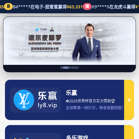
集团新闻
首页
集团新闻
今晚是否有欧洲杯比赛直播安排 如何观看精彩赛事全攻略
今晚是否有欧洲杯比赛直播安排 如
何观看精彩赛事全攻略
2025-09-06 18:56:58