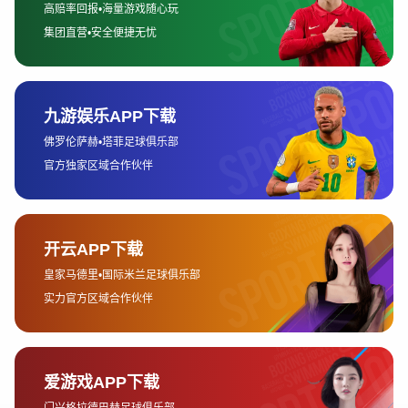
主流的体育直播平台如CCTV体育频道、腾讯体育等，通常会
购买欧洲杯的赛事版权，并在其平台上进行直播。这些平台通
常会提供高清的直播流，并且支持多语言选择，适合不同语言
地区的球迷观看。对于在中国的球迷来说，腾讯体育和爱奇艺
等平台是观看欧洲杯的理想选择。
此外，社交媒体和一些视频平台也提供相关赛事的直播。像
YouTube、Facebook等平台经常会进行赛事直播，尤其是通
过官方认证的频道。这些平台可以让球迷通过互动与全球的其
他观众一起观看比赛，增添了不少的社交性。选择哪种平台，
除了个人的观看习惯外，还要考虑到该平台的稳定性和设备的
兼容性。
3、通过哪些渠道获取更多赛事信息
观看欧洲杯比赛的过程中，获取更多的赛事信息和分析，能够
帮助球迷更好地理解比赛的进程和战术变化。除了赛事直播
外，许多体育新闻网站和移动应用程序提供实时的比赛数据和
深入的分析，这对于热衷于了解比赛详情的观众尤为重要。