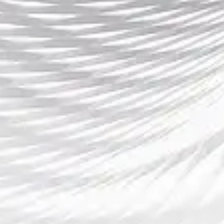
2025-09-06 21:50:31
文章摘要的内容世俱杯是全球足球爱好者瞩目的盛大赛
事，吸引着世界各地的球迷前来观赛。然而，购买世俱杯
门票对于很多球迷来说可能是一个具有挑战性的任务，尤
其是在价格和获取途径方面存在诸多不确定性。本文将从
多个角度探讨如何以最便宜的途径购买世俱杯门票，并提
供相关的注意事项。文章将分为四个主要方面进行详细分
析...
阅读