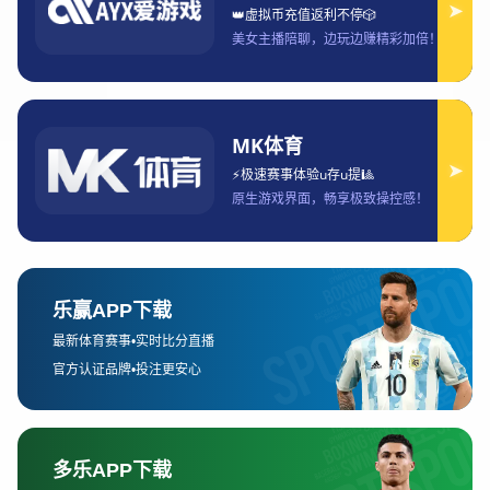
方通常会在官方网站或社交媒体平台上发布全面的比赛直播信
息。球迷们可以根据这些信息确认自己所在时区的比赛时间，
并选择合适的平台观看。
此外，今晚的比赛安排还需要考虑到不同阶段的赛事。有些赛
事是淘汰赛阶段，比赛的激烈程度更高，备受球迷关注。因
此，确保自己能够准时收看比赛，对于足球迷而言是十分重要
的。了解赛事的直播安排，避免错过精彩时刻，是每个球迷的
基本需求。
球速体育welcome
2、如何选择合适的观看平台
观看欧洲杯的直播，选择合适的直播平台至关重要。不同的平
台提供不同质量的画面和赛事内容，球迷在选择平台时需要综
合考虑其稳定性、画质以及附加功能。例如，某些平台可能提
供更高的分辨率，带来更清晰的观赛体验，而另一些平台则可
能具有多角度直播或赛事回放功能，增加观看的互动性。