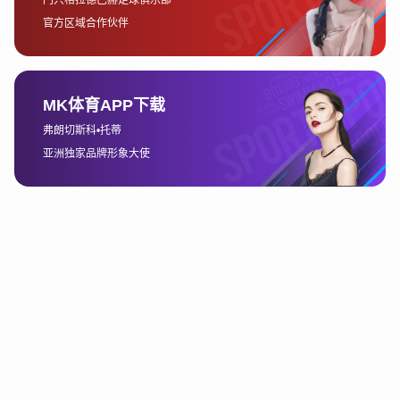
例如，像ESPN、BBC体育等知名体育媒体平台，会实时更新
比赛数据，包括进球、助攻、犯规等关键统计。这些数据帮助
球迷在比赛中能够迅速掌握局势，并预测接下来的比赛走向。
此外，这些平台还会提供赛前分析、球队新闻、球员动态等内
容，帮助观众深入了解参赛队伍的状态和背景。
社交媒体平台也是获取实时信息的好渠道，尤其是Twitter、
微博等社交媒体，它们能够在赛事进行时迅速传播赛场上的关
键时刻。例如，进球后的一秒钟内，球迷和记者就会在社交平
台上分享相关信息，评论和分析立即涌现。通过这些平台，观
众可以在第一时间了解比赛动态。
4、如何提升观赛体验
观看欧洲杯不仅仅是看比赛本身，更重要的是如何享受赛事带
来的刺激和娱乐感。提升观赛体验，首先需要有一个舒适的观
赛环境。对于大多数球迷而言，选择一个安静、宽敞且设备完
备的地方看比赛，是提升体验的首要步骤。
其次，音效和画质的提升也是观赛体验中的重要因素。现代高
清电视和流媒体平台可以提供超高清画面，搭配高质量的音响