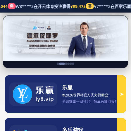
集团新闻
首页
集团新闻
如何购买CBA比赛门票 详细指南与途径推荐
如何购买CBA比赛门票 详细指南与
途径推荐
2025-10-03 15:01:59