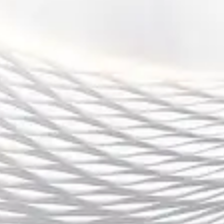
力。
德甲新赛季焦点：拜仁多特德甲冠军之争与新星崛起分
析
2025-09-29 16:03:17
德甲联赛作为欧洲五大联赛之一，长期以来以其独特的
足球文化和激烈的竞争态势吸引着全球球迷的关注。在
2024-2025赛季的德甲联赛中，拜仁慕尼黑和多特蒙德
依旧是最具竞争力的两支球队，他们之间的冠军之争成
为了本赛季最值得关注的话题。而除了传统豪门之间的
对抗，德甲新赛季还涌现出了一批潜力无限的新星，他
们的...
阅读
德甲联赛精彩回顾与未来发展趋势分析