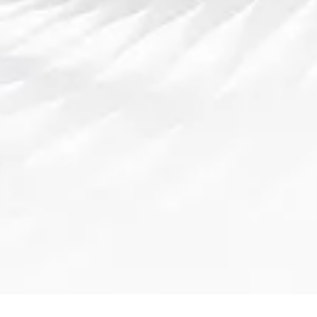
订阅邮箱
Enter your e-mail
Subscribe
welcome-球速体育是国际体育娱乐平台,官网入
口、平台、登录入口、网页版、在线网址、娱
乐、手机版app下载,将秉承以服务为唯一的宗旨,
安全有保障,让您玩得安全,放心游戏。