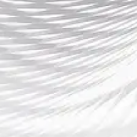
社区互动发展趋势洞察
2026-02-06 17:10:49
文章摘要：随着电子竞技产业的持续升温，英雄联盟赛事
已成为全球范围内最具影响力和观看热度的电竞项目之
一。近年，无论是国际顶级赛事还是区域联赛，其观赛规
模、传播方式与参与深度都在不断刷新纪录。赛事内容专
业化、制作水准影视化、观赛场景多元化，共同推动了英
雄联盟赛事观看热潮的形成。同时，技术进步与平台生态
升...
阅读