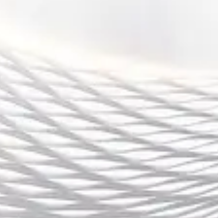
全方位解析DOTA2直播网站精彩赛事互动体验指南与玩
家社区生态
2026-02-04 17:57:14
文章摘要：随着电子竞技产业的不断成熟，DOTA2作为
全球最具影响力的MOBA游戏之一，其赛事直播网站已
不仅是单纯的观赛平台，更演变为集内容传播、互动体
验、社区交流与文化沉淀于一体的综合生态系统。本文
围绕“全方位解析DOTA2直播网站精彩赛事互动体验指
南与玩家社区生态”这一核心主题，从赛事直播体验的
技...
阅读
最新英雄联盟赛事观看热潮解析与观赛体验全面升级玩家