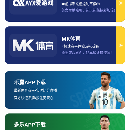
其次，直播平台的覆盖范围和赛事多样性也需要考虑。部分平
台可能仅限于部分比赛的直播，而有些则可能会提供更多的内
容，如赛前分析、赛后回顾等附加功能，这对于想要全程体验
意甲的球迷来说非常重要。选择一个涵盖更多比赛的直播平
台，可以确保球迷不会错过任何一场精彩的赛事。
最后，平台的设备兼容性也是选择时需要重点考虑的因素。现
代足球迷观看比赛的方式不再仅限于电视，而是通过手机、平
板、电脑等多种设备观看。因此，一个优秀的直播平台应该支
持多终端播放，用户可以根据个人需求自由选择设备观看。
2、主流直播平台推荐
目前，国内外有多家平台提供意甲比赛直播服务。首先，全球
知名的体育平台ESPN便是其中之一。ESPN不仅涵盖了意甲的
全部赛事直播，还提供了丰富的赛事数据、战术分析等内容，
能够让球迷更深入地了解每一场比赛。其高清流畅的播放质量
以及赛事预告功能也使其成为许多球迷的首选。
其次，腾讯体育作为国内流媒体平台的领军者，也为广大球迷
提供了意甲的全程直播。腾讯体育的优势在于其优异的用户体