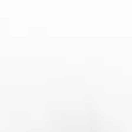
的选择。该平台的适配性较强，且经常推出会员优惠，性价比
较高。
对于预算较为有限或希望通过跨平台观看比赛的用户来说，
DAZN则是一个值得推荐的平台。它的订阅费用较为便宜，而
且支持手机、平板、电脑等多种设备观看，适合不同类型的用
户。
总结：
在全球范围内，意甲比赛直播平台多种多样，选对平台不仅能
获得流畅的观看体验，还能享受到丰富的赛事内容。通过对平
台的分析，球迷们可以根据个人的需求选择最适合自己的直播
平台，提升观看体验。
无论是通过ESPN的丰富赛事、腾讯体育的用户体验，还是
DAZN的亲民价格，每个平台都有其独特的优势。希望本文的
推荐和分析能帮助您更好地选择一个适合的意甲直播平台，畅
享足球盛宴。