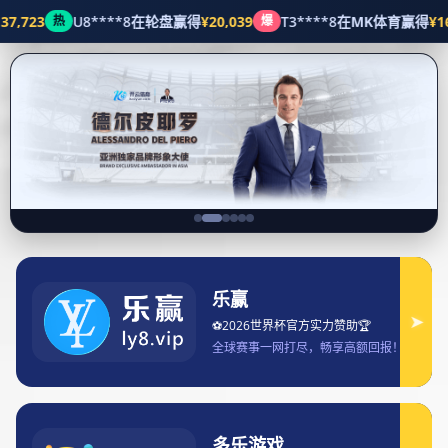
项目展示
首页
项目展示
今日KPL联赛精彩对决落幕战况回顾与精彩数据分析
今日KPL联赛精彩对决落幕战况回
顾与精彩数据分析
2025-07-24 10:21:09