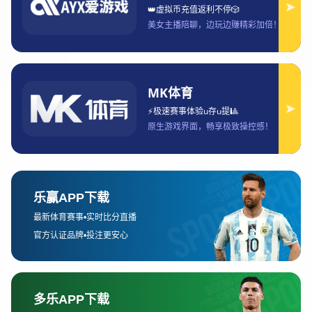
优势。红方战队则采取了较为保守的策略，虽然在局部小团战
中频频发起反击，但总体上未能形成足够的威胁。两支战队在
开局的战略对抗中，蓝方战队凭借对野区和资源点的优势，最
终在经济上取得领先。
然而，在比赛的后期，红方战队却展现出了极强的韧性。通过
对大龙和小龙的精准控制，以及对敌方视野的限制，他们成功
找到了反击的机会，并在数次团战中取得了胜利。红方的反击
策略完全改变了比赛的节奏，虽然最终未能逆转胜局，但他们
的战术调整表现得非常及时和有效。
2、选手个人表现的关键时刻
个人选手的表现是本场比赛的另一大亮点。蓝方战队的主力
ADC选手在比赛中的表现堪称完美。他不仅在团战中充分发挥
了输出优势，还在关键时刻做出了几次关键的击杀，为队友提
供了重要的支持。特别是在比赛后期的团战中，他的精准走位
和精准技能使用，极大程度地消耗了敌方主力输出，为队伍取
得优势奠定了基础。