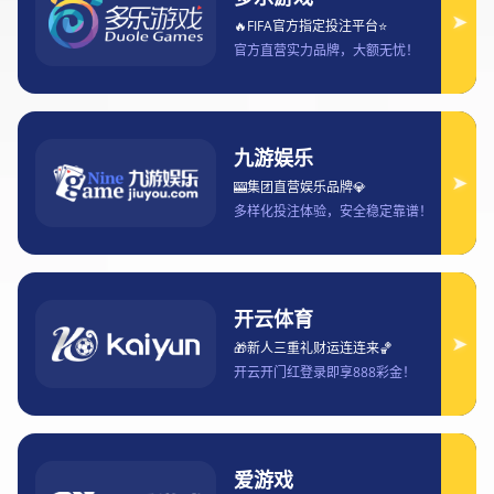
今日KPL联赛迎来了一场备受期待的精彩对决，本场比赛不仅
展现了两支顶级战队的精彩对抗，也涌现出了一些令人印象深
刻的个人数据和团队表现。本文将从四个方面对比赛的精彩战
况进行详细回顾与数据分析，首先从战术层面剖析双方的战略
布置，再从选手表现、团战效果以及数据统计四个角度深入剖
析比赛中的关键因素。通过这些方面的分析，读者能够更加全
面地了解这场比赛的精彩所在，并获得一些有价值的数据解
读。
1、战术布局与战略博弈
本场比赛的战术层面充满了高水平的博弈，双方在前期的战略
部署上均表现出了高度的默契与精准的判断。从比赛初期的蓝
方战队便展现出其控制节奏的能力，通过对野区的精确掌控，
迅速完成了资源的积累，并通过多次精准的击杀局势逐渐占据
优势。而红方战队则在中期选择了稳扎稳打的策略，注重对视
野的控制，逐步利用小规模团战反击，逐渐拉回了比赛的平
衡。
其中，蓝方战队的打野选手在比赛前期的表现尤为突出。通过
灵活的走位和对敌方资源点的抢夺，为团队积累了大量的经济