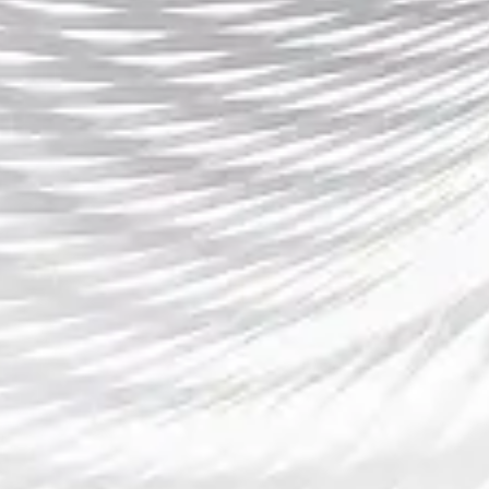
焦点。本文将为大家推荐几大直播平台，帮助大家轻松
找...
阅读
世界杯免费观看途径大汇总如何轻松观看各场精彩比赛