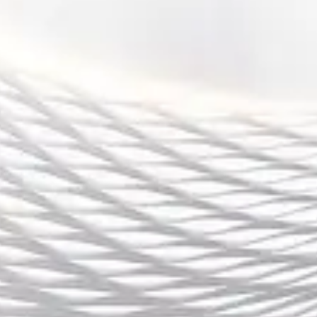
队配合的出色表现，最终成功拿下比赛。而红方战队虽有几次
精彩的反击表现，但由于经济和资源上的劣势，未能最终逆转
局势。
通过对数据的细致分析，我们可以看到，比赛的胜负不仅仅依
赖于单一因素，而是由多方面的细节决定。无论是个人选手的
发挥，还是团队的协作，抑或是战术的运用，都是影响比赛结
果的重要因素。这场对决无疑为KPL联赛增添了不少精彩的瞬
间，也让我们更加期待接下来的比赛。
西甲精彩赛事直播全面开启 足球迷必看直播平台推荐
2025-07-22 06:27:56
随着西甲联赛的全面开赛，球迷们终于迎来了这个令人期
待的赛季。从巴萨、皇马等豪门的竞技状态，到新兴球队
的崛起，再到超级球星的精彩表现，这一切都为西甲联赛
注入了无尽的看点。而对于广大足球迷而言，如何能够在
第一时间看到西甲的精彩赛事直播，成为了每个人关注的