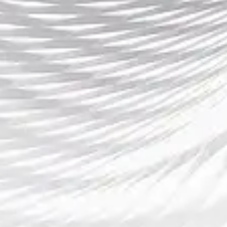
体育正版正规平台引领安全透明赛事娱乐新时代高品质发
展之路探索
2026-02-28 18:41:55
在数字经济与全民健身浪潮深度融合的背景下，体育正版
正规平台正以制度规范、技术创新与服务升级为核心驱动
力，引领赛事娱乐迈向安全、透明与高品质发展的新时
代。本文围绕“体育正版正规平台引领安全透明赛事娱乐
新时代高品质发展之路探索”这一主题，从规范运营体系
建设、科技赋能安全保障、用户体验与服务升级、行业协
同...
阅读