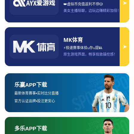
亿兆体育通过在智能设备和数据分析技术上的创新，成功打造
了多个智能健身设备和服务平台。这些设备不仅能够为消费者
提供更加精准的健康数据分析，还能够根据个人体质和需求提
供个性化的健身建议。这一技术的广泛应用，不仅提升了消费
者的健身体验，也为体育产业带来了新的盈利模式。
此外，亿兆体育还积极推动数字化和智能化在体育场馆、赛事
管理等领域的应用。通过大数据分析与云计算技术，亿兆体育
帮助体育产业实现了精准化管理，提升了赛事的观赏性与赛事
数据的管理效率。这些技术的革新，推动了体育行业的跨越式
发展，为全民健身提供了更加智能和高效的服务。
球速体育官方
2、亿兆体育助力全民健身的战略布局
全民健身战略是国家近年来提出的重要政策，亿兆体育积极响
应国家号召，通过多方面的措施推动全民健身活动的普及和发
展。
首先，亿兆体育通过建立健身房、运动中心等基础设施，向广