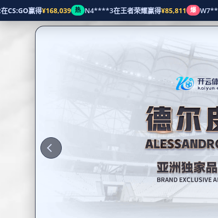
庆阳市尚职街499号
euphoric@hotmail.com
首页
项目展示
那不勒