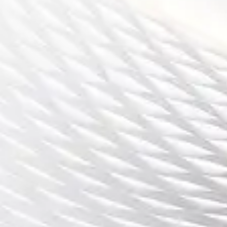
2026-
当今
在豪
出线
演变与
非洲
2026-
在足球世
Nati
的比赛