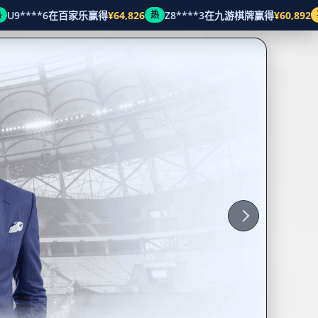
赛前走势预测解析版终
推荐深度