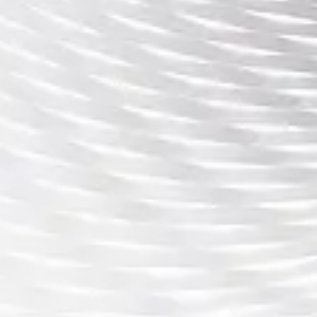
Enter your e-mai