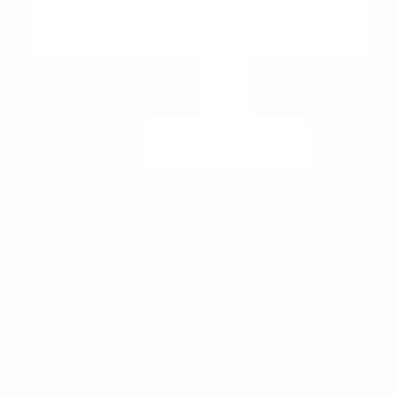
能较为谨慎，双方在中场争夺上投入较大精力，随着时间推移，
现。
在防守端保持高度专注，并有效利用反击机会，比赛存在进入小