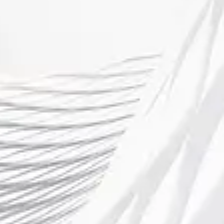
杯作为传统国内杯赛，
在欧洲赛事小组赛中的
以西班牙国王杯的赛制
现激情回顾
]一直以其高强度对抗与激情四溢
.