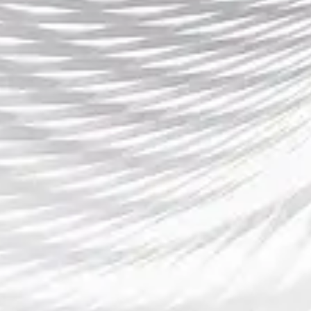
订阅邮箱
l