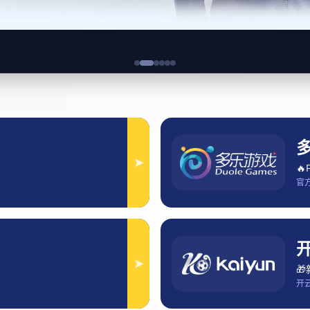
享足球激情
:02:56
世界杯的火热开启，全球球迷的目光都集中在这场年度盛事上。为
赛事，快手全面推出了世界杯直播入口，为足球迷带来更为便捷
户不仅能够欣赏到精彩的赛事直播，还可以通过多种互动功能，
将从四个方面详细阐述“快手世界杯直播入口全面开启精彩赛事
平台功能特点、互动体验、赛事报道、以及用户体验四个角度进
手世界杯直播入口的功能特点
受欢迎的短视频社交平台，其世界杯直播入口的推出无疑是一次
技术手段确保了赛事直播的高质量与高稳定性，观众可以在快手
每一场比赛的精彩瞬间都能被精准呈现。