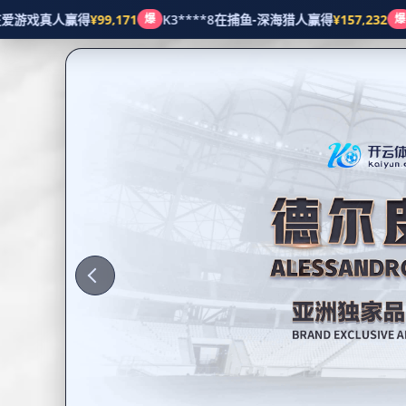
庆阳市尚职街499号
euphoric@hotmail.com
首页
项目
快手世