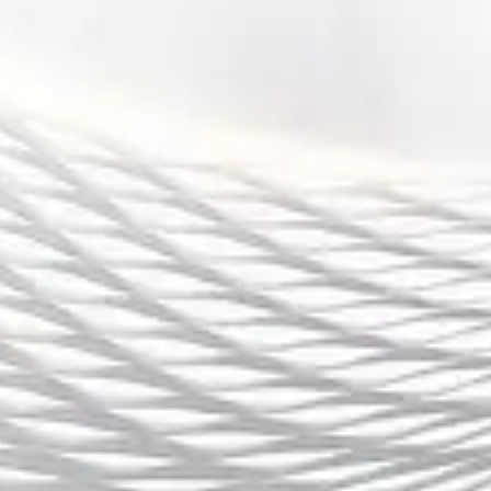
：深度剖析法甲联赛的竞争格局与未来发展趋势
2025
本文将从四个方面深度剖析法甲联赛的竞争格局与未来发展趋势
争形势，分析传统强队与新兴力量之间的博弈；其次，探讨经济
作，特别是大巴黎的资金优势和其他球队的应对措施；接着，文