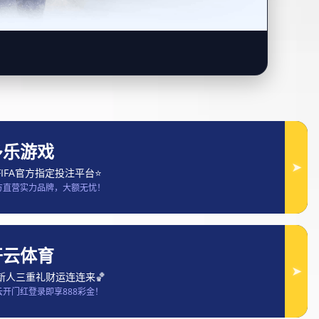
了让广大用户能随
和丰富的观看体
参与到赛事的热
看不停，畅享足球
行详细探讨。
创新性的尝试。
平台上畅享4K超