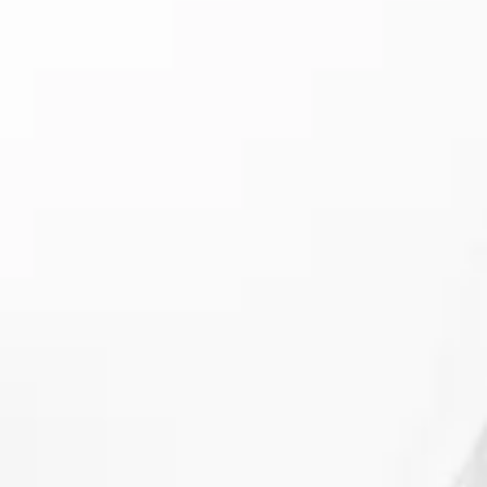
球迷提供更为丰
新观众，快手都
3 18:55:13
大平台观看足球赛事的
的一个重要途径。本文
的内容提供、操作流