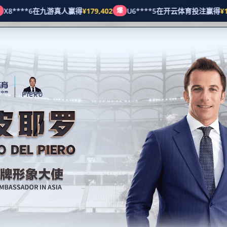
项目展示
展示
快手世界杯直播入口全面开启精彩赛事看
界杯直播入口全面开启精