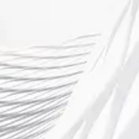
-09-05 22:04:15
。首先，文章将回顾法
因素如何影响法甲球队
章将分析法甲联赛的球