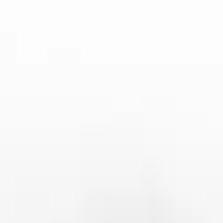
的不断推进，快手将继续创新和完善平台的功能，致力于为广大
赛体验。无论你是热爱足球的狂热球迷，还是对赛事充满好奇的
精彩的视觉盛宴。
观看意甲比赛回放的可行性及相关操作方法
2025-09-0
着互联网的发展和视频平台的兴起，越来越多的球迷选择通过各
作为国内知名的短视频平台，也逐渐成为球迷观看意甲比赛回放
快手平台观看意甲比赛回放的可行性以及相关操作方法。从平台
版权问题等方面进行全面分...