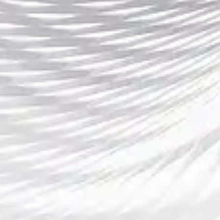
意甲现场观赛全攻略：如何选择最佳位置、购票技巧与
比赛日程安排
2025-09-08 01:41:46
意甲联赛作为欧洲五大联赛之一，以其精彩的比赛、深
厚的足球文化和狂热的球迷氛围吸引了无数观众前来现
场观赛。然而，对于想要亲身体验意甲赛场的球迷而
言，如何选择最佳观赛位置、购票技巧以及如何合理安
排比赛日程，成为了一个亟需了解的问题。本篇文章将
为您提供一份详细的意甲现场观赛全攻略，帮助您选择
合适的座位、掌...
阅读