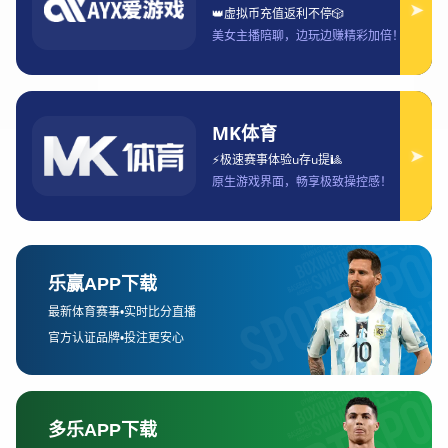
另外，一些特殊的促销活动也是购买便宜票的好机会。例如，
德甲各大俱乐部可能会在特定的节假日、球队周年庆等时机推
出折扣票，球迷可以通过订阅俱乐部的电子邮件或关注社交媒
体，随时获取最新的票务优惠信息。
2、选择合适的座位类型
在德甲比赛中，座位的选择直接影响到门票的价格。通常情况
下，场地最前排的VIP座位或者主看台的座位价格较高，而远
离球场的上层看台或侧面看台的座位价格则相对便宜。如果预
算有限，可以选择这些较为普通的座位，既能保证观看比赛，
又能享受较低的票价。
此外，德甲俱乐部还会提供不同类型的座位票，例如单场票和
套餐票。单场票适合那些仅希望观看某场比赛的球迷，而套餐
票则适合计划观看多个场次比赛的球迷，通常套餐票的单场票
价格要比单独购买便宜。对于常年关注德甲的球迷，购买套餐
票是一个省钱的好选择。
如果你是为了体验比赛气氛而非仅仅观看比赛，可以考虑选择
站票或远离中心区的座位，这些座位往往价格更为亲民。虽然