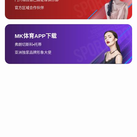
4、利用球队会员福利和忠诚计划
许多德甲俱乐部会为会员提供一些专属福利，如提前购票、优
惠票价等。如果你是某支德甲球队的忠实球迷，可以考虑成为
该球队的会员。这不仅可以获得比赛门票的优先购买权，还能
享受会员专属的价格折扣。
部分德甲俱乐部还会为长期支持者提供忠诚计划，积分系统可
以让会员在购买门票时享受折扣，或者用积分兑换门票。此
外，会员通常还能享受到比赛日当天的专属体验，例如独家球
迷活动、球员见面会等。这些特权将大大提升你的观赛体验，
同时也能节省不少购票成本。
此外，许多球队会为年轻球迷或老年球迷提供特价票，球迷在
购票时可以了解是否符合这些特殊优惠政策，从而进一步降低
门票价格。
总结：