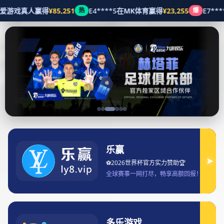
项目展示
首页
项目展示
2025欧冠淘汰赛完整赛程揭晓强强对决前景深度赛前分析
2025欧冠淘汰赛完整赛程揭晓强强
对决前景深度赛前分析
2025-09-16 19:05:07