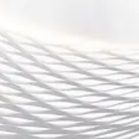
名，以避免走附加赛且遇到过早碰到其他顶级强队，是强队管
理层必须重点考虑的。这种路径策略包括考虑对阵强队的主客
顺序、调整联赛与杯赛的轮换策略，以确保体能与状态集中在
欧冠关键对抗中。
风险预判方面，强队可能低估某些对手或在附加赛中遭遇“状
态爆发”的对手，导致意外出局。历史上不少传统强队在状态
波动或战术未能及时适应时被“黑马”淘汰，这一次赛季结构改
动，更应警惕这种情况。
此外，要注意天气、长途交通、国内杯赛负荷等外部细节。这
些因素虽不如战术、实力直观，却可能在连续对抗中累积影
响。比如球队在联赛中背靠背的密集赛事是否能保持状态，在
客场长途飞行之后次回合能否迅速调整。
最后，球员的国际比赛任务和心理状态亦是不可忽略的风险来
源。国家队比赛期间可能的伤病或疲劳、或是心理负担，尤其
是那些曾经失败未能夺冠的豪门，会在强强对话中放大弱点。
总结：
通过对赛程与结构革新、强队实力对比、战术与阵容变动，以