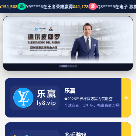
项目展示
首页
项目展示
基于数据分析的王者荣耀赛事赢盘情况统计与趋势研究深度解
读报告
基于数据分析的王者荣耀赛事赢盘
情况统计与趋势研究深度解读报告
2026-01-13 17:19:21